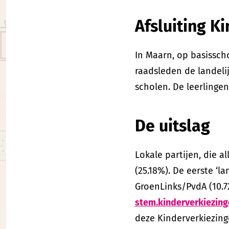
Afsluiting K
In Maarn, op basissch
raadsleden de landelij
scholen. De leerlingen
De uitslag
Lokale partijen, die 
(25.18%). De eerste ‘la
GroenLinks/PvdA (10.7
stem.kinderverkiezing
deze Kinderverkiezin